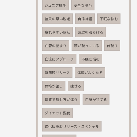
ジュニア脱毛
安全な脱毛
結果の早い脱毛
自律神経
不眠な悩む
疲れやすい症状
頭皮を和らげる
血管の詰まり
頭が凝っている
首凝り
血流にアプローチ
不眠に悩む
新筋膜リリース
体調がよくなる
骨格が整う
痩せる
体質で痩せ方が違う
自身が持てる
ダイエット難民
進化版筋膜リリース・スペシャル