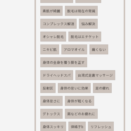
素肌が綺麗
脱毛は現在の常識
コンプレックス解消
悩み解決
オシャレ脱毛
脱毛はエチケット
ニキビ肌
アロマオイル
痛くない
身体の全身を覆う膜を正す
ドライヘッドスパ
台湾式足裏マッサージ
反射区
身体の怠いに効果
足の疲れ
身体怠さに
身体が軽くなる
デトックス
肩などのお疲れに
身体スッキリ
律絡子b
リフレッシュ