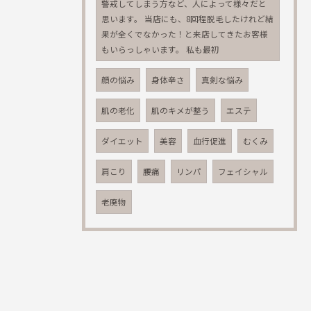
警戒してしまう方など、人によって様々だと
思います。 当店にも、8回程脱毛したけれど結
果が全くでなかった！と来店してきたお客様
もいらっしゃいます。 私も最初
顔の悩み
身体辛さ
真剣な悩み
肌の老化
肌のキメが整う
エステ
ダイエット
美容
血行促進
むくみ
肩こり
腰痛
リンパ
フェイシャル
老廃物