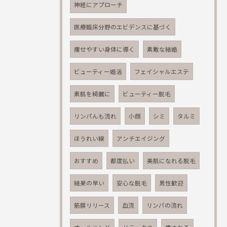
神経にアプローチ
医療臨床分野のエビデンスに基づく
痩せやすい身体に導く
素敵な結婚
ビューティー婚活
フェイシャルエステ
素肌を綺麗に
ビューティー脱毛
リンパんも流れ
小顔
シミ
タルミ
ほうれい線
アンチエイジング
おすすめ
都度払い
美肌になれる脱毛
結果の早い
安心な脱毛
男性歓迎
筋膜リリース
血流
リンパの流れ