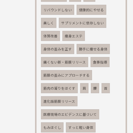
リバウンドしない
健康的にやせる
美しく
サプリメントに依存しない
体質改善
痩身エステ
身体の歪みを正す
勝手に痩せる身体
痛くない新・筋膜リリース
食事指導
筋膜の歪みにアプローチする
筋肉の凝りをほぐす
肩
腰
首
進化版筋膜リリース
医療現場のエビデンスに基づいて
もみほぐし
すっと軽い身体