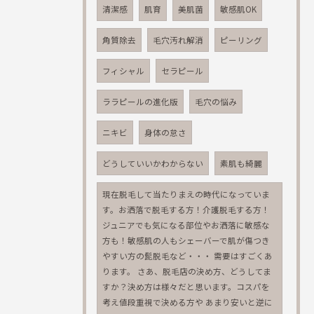
清潔感
肌育
美肌菌
敏感肌OK
角質除去
毛穴汚れ解消
ピーリング
フィシャル
セラピール
ララピールの進化版
毛穴の悩み
ニキビ
身体の怠さ
どうしていいかわからない
素肌も綺麗
現在脱毛して当たりまえの時代になっていま
す。お洒落で脱毛する方！介護脱毛する方！
ジュニアでも気になる部位やお洒落に敏感な
方も！敏感肌の人もシェーバーで肌が傷つき
やすい方の髭脱毛など・・・ 需要はすごくあ
ります。 さあ、脱毛店の決め方、どうしてま
すか？決め方は様々だと思います。コスパを
考え値段重視で決める方や あまり安いと逆に