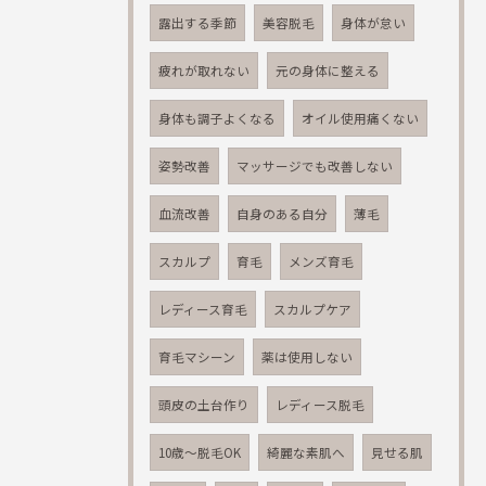
露出する季節
美容脱毛
身体が怠い
疲れが取れない
元の身体に整える
身体も調子よくなる
オイル使用痛くない
姿勢改善
マッサージでも改善しない
血流改善
自身のある自分
薄毛
スカルプ
育毛
メンズ育毛
レディース育毛
スカルプケア
育毛マシーン
薬は使用しない
頭皮の土台作り
レディース脱毛
10歳～脱毛OK
綺麗な素肌へ
見せる肌