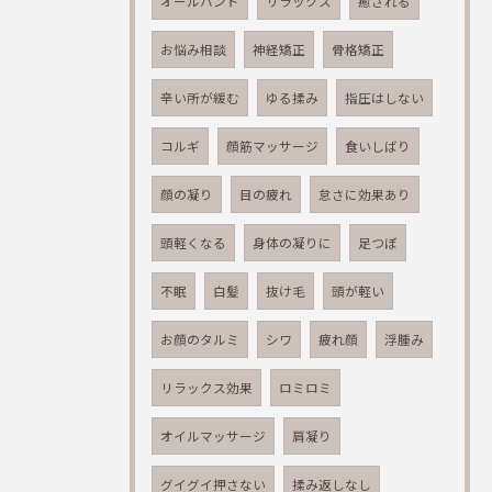
オールハンド
リラックス
癒される
お悩み相談
神経矯正
骨格矯正
辛い所が緩む
ゆる揉み
指圧はしない
コルギ
顔筋マッサージ
食いしばり
顔の凝り
目の疲れ
怠さに効果あり
頭軽くなる
身体の凝りに
足つぼ
不眠
白髪
抜け毛
頭が軽い
お顔のタルミ
シワ
疲れ顔
浮腫み
リラックス効果
ロミロミ
オイルマッサージ
肩凝り
グイグイ押さない
揉み返しなし