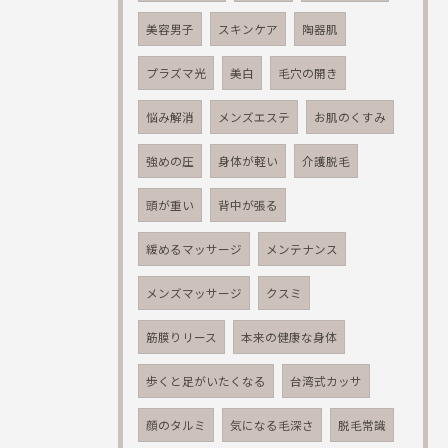
美容男子
スキンケア
陶器肌
プラズマ光
美白
毛穴の開き
悩み解消
メンズエステ
お肌のくすみ
強めの圧
身体が軽い
介護脱毛
頭が重い
背中が張る
緩めるマッサージ
メンテナンス
メンズマッサージ
クスミ
筋膜りリース
本来の健康な身体
歩くと足がいたくなる
台湾式カッサ
顔のタルミ
気になる毛深さ
脱毛常識