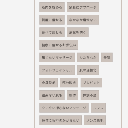
筋肉を緩める
筋膜にアプローチ
綺麗に痩せる
なかなか痩せない
食べて痩せる
病気を防ぐ
健康に痩せるお手伝い
痛くないマッサージ
ひたちなか
美肌
フォトフェイシャル
肌の活性化
全身脱毛
部分脱毛
プレゼント
結果早い脱毛
整体
体調不良
ぐいぐい押さないマッサージ
ルフレ
身体に負担のかからない
メンズ脱毛