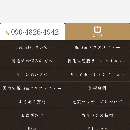
090-4826-4942
ご予約
refletについて
脱毛＆エステメニュー
薄毛でお悩みの方へ
新化版筋膜リリースメニュー
サロンあいさつ
リラクゼーションメニュー
男性の脱毛&エステメニュー
施術事例
よくある質問
足裏マッサージについて
お喜びの声
当サロンの特徴
脱毛
デトックス