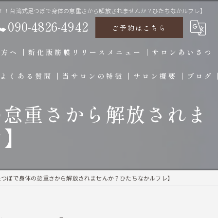
！！台湾式足つぼで身体の怠重さから解放されませんか？ひたちなかルフレ】
090-4826-4942
ご予約はこちら
の方へ
新化版筋膜リリースメニュー
サロンあいさつ
よくある質問
当サロンの特徴
サロン概要
ブログ
の怠重さから解放されま
脱毛
レ】
ー
デトックス
メンズ
体質改善
足つぼで身体の怠重さから解放されませんか？ひたちなかルフレ】
足つぼ