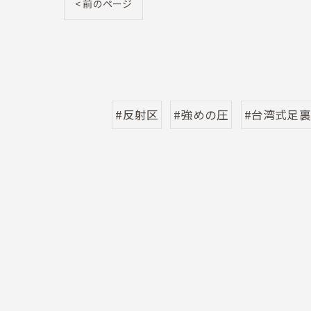
< 前のページ
#反射区
#強めの圧
#台湾式足