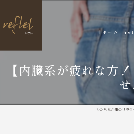
ホーム
re
【内臓系が疲れな方！
せ
ひたちなか市のリラクゼ