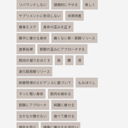
リバウンドしない
健康的にやせる
美しく
サプリメントに依存しない
体質改善
痩身エステ
身体の歪みを正す
勝手に痩せる身体
痛くない新・筋膜リリース
食事指導
筋膜の歪みにアプローチする
筋肉の凝りをほぐす
肩
腰
首
進化版筋膜リリース
医療現場のエビデンスに基づいて
もみほぐし
すっと軽い身体
筋肉を緩める
筋膜にアプローチ
綺麗に痩せる
なかなか痩せない
食べて痩せる
病気を防ぐ
健康に痩せるお手伝い