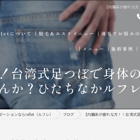
【内臓系が疲れな方
fletについて
脱毛＆エステメニュー
薄毛でお悩み
メニュー
施術事例
！台湾式足つぼで身体
リラクゼーションメニュー
んか？ひたちなかルフ
男性の脱毛&エステメニュ
ーションならreflet（ルフレ）
ブログ
【内臓系が疲れな方！！台湾式