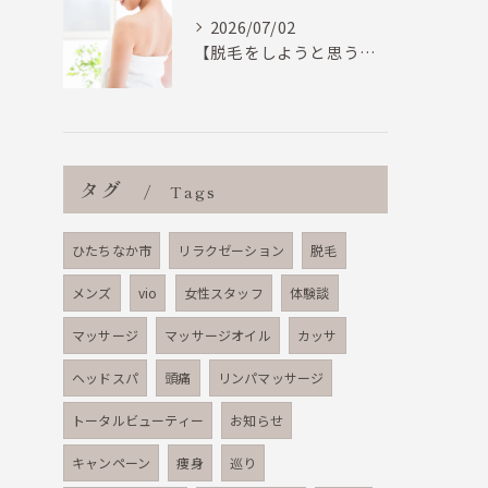
2026/07/02
【脱毛をしようと思う基準って何で決めてますか？結果重視のひたちなかエステルフレで】
タグ
Tags
ひたちなか市
リラクゼーション
脱毛
メンズ
vio
女性スタッフ
体験談
マッサージ
マッサージオイル
カッサ
ヘッドスパ
頭痛
リンパマッサージ
トータルビューティー
お知らせ
キャンペーン
痩身
巡り