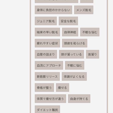
身体に負担のかからない
メンズ脱毛
ジュニア脱毛
安全な脱毛
結果の早い脱毛
自律神経
不眠な悩む
疲れやすい症状
頭皮を和らげる
血管の詰まり
頭が凝っている
首凝り
血流にアプローチ
不眠に悩む
新筋膜リリース
体調がよくなる
骨格が整う
痩せる
体質で痩せ方が違う
自身が持てる
ダイエット難民