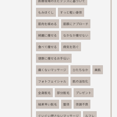
医療現場のエビデンスに基づいて
もみほぐし
すっと軽い身体
筋肉を緩める
筋膜にアプローチ
綺麗に痩せる
なかなか痩せない
食べて痩せる
病気を防ぐ
健康に痩せるお手伝い
痛くないマッサージ
ひたちなか
美肌
フォトフェイシャル
肌の活性化
全身脱毛
部分脱毛
プレゼント
結果早い脱毛
整体
体調不良
ぐいぐい押さないマッサージ
ルフレ