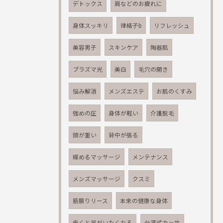
デトックス
肩などのお疲れに
身体スッキリ
律絡子b
リフレッシュ
美容男子
スキンケア
陶器肌
プラズマ光
美白
毛穴の開き
悩み解消
メンズエステ
お肌のくすみ
強めの圧
身体が軽い
介護脱毛
頭が重い
背中が張る
緩めるマッサージ
メンテナンス
メンズマッサージ
クスミ
筋膜りリース
本来の健康な身体
歩くと足がいたくなる
台湾式カッサ