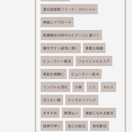
進化版筋膜リリース・スペシャル
神経にアプローチ
医療臨床分野のエビデンスに基づく
痩せやすい身体に導く
素敵な結婚
ビューティー婚活
フェイシャルエステ
素肌を綺麗に
ビューティー脱毛
リンパんも流れ
小顔
シミ
タルミ
ほうれい線
アンチエイジング
おすすめ
都度払い
美肌になれる脱毛
結果の早い
安心な脱毛
男性歓迎