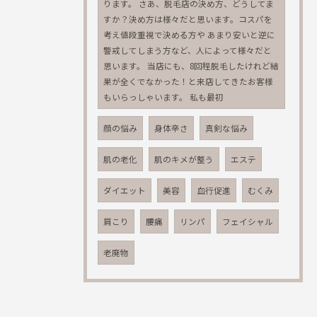
ります。 さあ、脱毛店の決め方、どうしてま
すか？決め方は様々だと思います。コスパを
考え値段重視で決める方や あまり安いと逆に
警戒してしまう方など、人によって様々だと
思います。 当店にも、8回程脱毛したけれど結
果が全くでなかった！と来店してきたお客様
もいらっしゃいます。 私も最初
顔の悩み
身体辛さ
真剣な悩み
肌の老化
肌のキメが整う
エステ
ダイエット
美容
血行促進
むくみ
肩こり
腰痛
リンパ
フェイシャル
老廃物