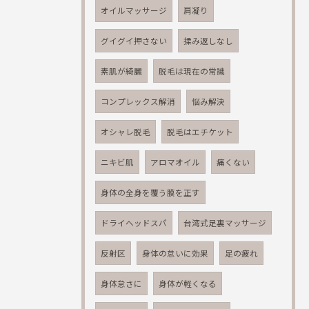
オイルマッサージ
肩凝り
グイグイ押さない
揉み返しなし
素肌が綺麗
脱毛は現在の常識
コンプレックス解消
悩み解決
オシャレ脱毛
脱毛はエチケット
ニキビ肌
アロマオイル
痛くない
身体の全身を覆う膜を正す
ドライヘッドスパ
台湾式足裏マッサージ
反射区
身体の怠いに効果
足の疲れ
身体怠さに
身体が軽くなる