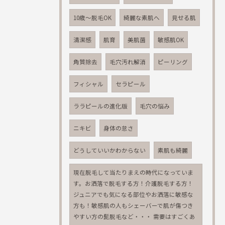
10歳～脱毛OK
綺麗な素肌へ
見せる肌
清潔感
肌育
美肌菌
敏感肌OK
角質除去
毛穴汚れ解消
ピーリング
フィシャル
セラピール
ララピールの進化版
毛穴の悩み
ニキビ
身体の怠さ
どうしていいかわからない
素肌も綺麗
現在脱毛して当たりまえの時代になっていま
す。お洒落で脱毛する方！介護脱毛する方！
ジュニアでも気になる部位やお洒落に敏感な
方も！敏感肌の人もシェーバーで肌が傷つき
やすい方の髭脱毛など・・・ 需要はすごくあ