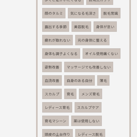
顔のタルミ
気になる毛深さ
脱毛常識
露出する季節
美容脱毛
身体が怠い
疲れが取れない
元の身体に整える
身体も調子よくなる
オイル使用痛くない
姿勢改善
マッサージでも改善しない
血流改善
自身のある自分
薄毛
スカルプ
育毛
メンズ育毛
レディース育毛
スカルプケア
育毛マシーン
薬は使用しない
頭皮の土台作り
レディース脱毛