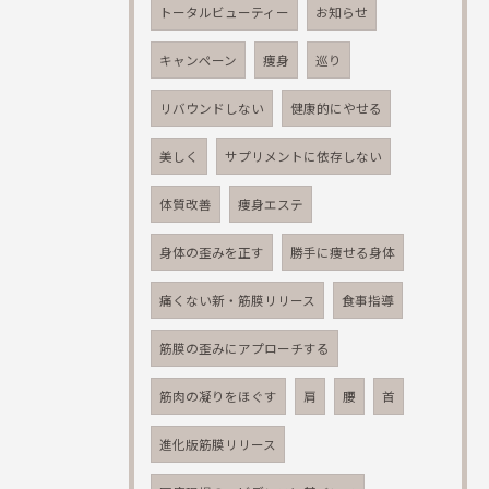
トータルビューティー
お知らせ
キャンペーン
痩身
巡り
リバウンドしない
健康的にやせる
美しく
サプリメントに依存しない
体質改善
痩身エステ
身体の歪みを正す
勝手に痩せる身体
痛くない新・筋膜リリース
食事指導
筋膜の歪みにアプローチする
筋肉の凝りをほぐす
肩
腰
首
進化版筋膜リリース