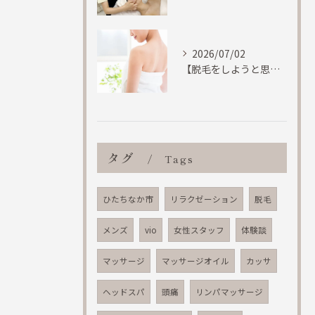
2026/07/02
【脱毛をしようと思う基準って何で決めてますか？結果重視のひたちなかエステルフレで】
タグ
Tags
ひたちなか市
リラクゼーション
脱毛
メンズ
vio
女性スタッフ
体験談
マッサージ
マッサージオイル
カッサ
ヘッドスパ
頭痛
リンパマッサージ