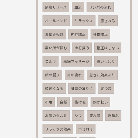
筋膜リリース
血流
リンパの流れ
オールハンド
リラックス
癒される
お悩み相談
神経矯正
骨格矯正
辛い所が緩む
ゆる揉み
指圧はしない
コルギ
顔筋マッサージ
食いしばり
顔の凝り
目の疲れ
怠さに効果あり
頭軽くなる
身体の凝りに
足つぼ
不眠
白髪
抜け毛
頭が軽い
お顔のタルミ
シワ
疲れ顔
浮腫み
リラックス効果
ロミロミ