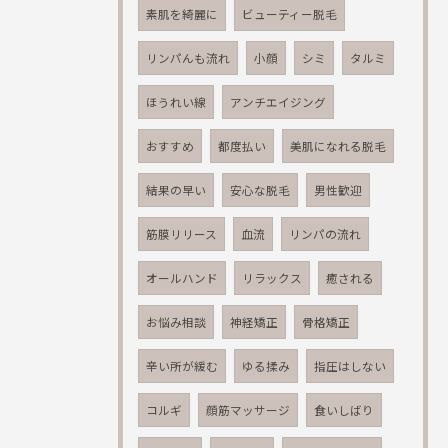
素肌を綺麗に
ビューティー脱毛
リンパんも流れ
小顔
シミ
タルミ
ほうれい線
アンチエイジング
おすすめ
都度払い
美肌になれる脱毛
結果の早い
安心な脱毛
男性歓迎
筋膜リリース
血流
リンパの流れ
オールハンド
リラックス
癒される
お悩み相談
神経矯正
骨格矯正
辛い所が緩む
ゆる揉み
指圧はしない
コルギ
顔筋マッサージ
食いしばり