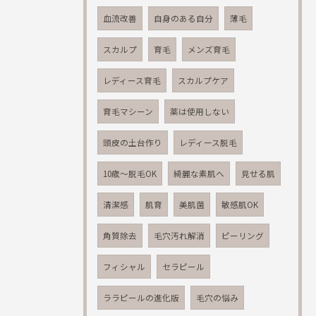
血流改善
自身のある自分
薄毛
スカルプ
育毛
メンズ育毛
レディース育毛
スカルプケア
育毛マシーン
薬は使用しない
頭皮の土台作り
レディース脱毛
10歳～脱毛OK
綺麗な素肌へ
見せる肌
清潔感
肌育
美肌菌
敏感肌OK
角質除去
毛穴汚れ解消
ピーリング
フィシャル
セラピール
ララピールの進化版
毛穴の悩み