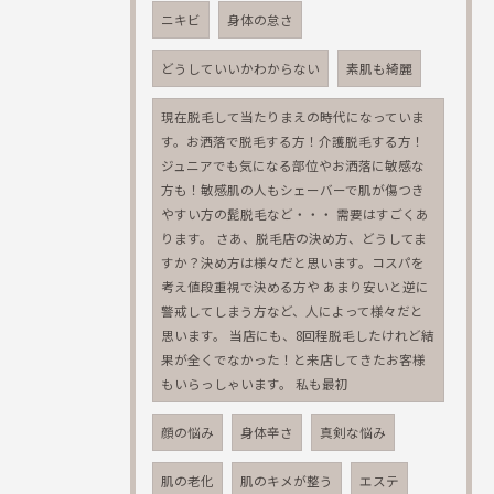
ニキビ
身体の怠さ
どうしていいかわからない
素肌も綺麗
現在脱毛して当たりまえの時代になっていま
す。お洒落で脱毛する方！介護脱毛する方！
ジュニアでも気になる部位やお洒落に敏感な
方も！敏感肌の人もシェーバーで肌が傷つき
やすい方の髭脱毛など・・・ 需要はすごくあ
ります。 さあ、脱毛店の決め方、どうしてま
すか？決め方は様々だと思います。コスパを
考え値段重視で決める方や あまり安いと逆に
警戒してしまう方など、人によって様々だと
思います。 当店にも、8回程脱毛したけれど結
果が全くでなかった！と来店してきたお客様
もいらっしゃいます。 私も最初
顔の悩み
身体辛さ
真剣な悩み
肌の老化
肌のキメが整う
エステ