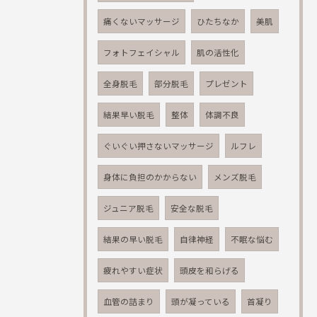
痛くないマッサージ
ひたちなか
美肌
フォトフェイシャル
肌の活性化
全身脱毛
部分脱毛
プレゼント
結果早い脱毛
整体
体調不良
ぐいぐい押さないマッサージ
ルフレ
身体に負担のかからない
メンズ脱毛
ジュニア脱毛
安全な脱毛
結果の早い脱毛
自律神経
不眠な悩む
疲れやすい症状
頭皮を和らげる
血管の詰まり
頭が凝っている
首凝り