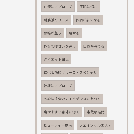
血流にアプローチ
不眠に悩む
新筋膜リリース
体調がよくなる
骨格が整う
痩せる
体質で痩せ方が違う
自身が持てる
ダイエット難民
進化版筋膜リリース・スペシャル
神経にアプローチ
医療臨床分野のエビデンスに基づく
痩せやすい身体に導く
素敵な結婚
ビューティー婚活
フェイシャルエステ