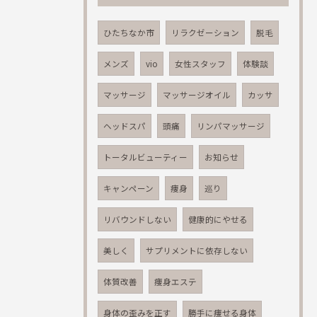
ひたちなか市
リラクゼーション
脱毛
メンズ
vio
女性スタッフ
体験談
マッサージ
マッサージオイル
カッサ
ヘッドスパ
頭痛
リンパマッサージ
トータルビューティー
お知らせ
キャンペーン
痩身
巡り
リバウンドしない
健康的にやせる
美しく
サプリメントに依存しない
体質改善
痩身エステ
身体の歪みを正す
勝手に痩せる身体