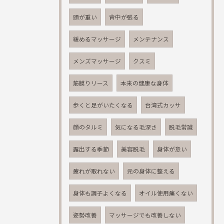
頭が重い
背中が張る
緩めるマッサージ
メンテナンス
メンズマッサージ
クスミ
筋膜りリース
本来の健康な身体
歩くと足がいたくなる
台湾式カッサ
顔のタルミ
気になる毛深さ
脱毛常識
露出する季節
美容脱毛
身体が怠い
疲れが取れない
元の身体に整える
身体も調子よくなる
オイル使用痛くない
姿勢改善
マッサージでも改善しない