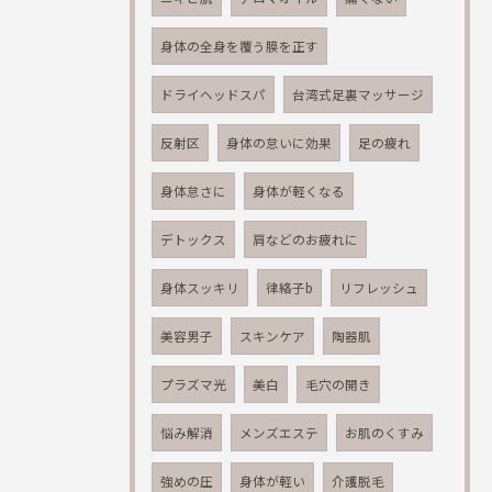
身体の全身を覆う膜を正す
ドライヘッドスパ
台湾式足裏マッサージ
反射区
身体の怠いに効果
足の疲れ
身体怠さに
身体が軽くなる
デトックス
肩などのお疲れに
身体スッキリ
律絡子b
リフレッシュ
美容男子
スキンケア
陶器肌
プラズマ光
美白
毛穴の開き
悩み解消
メンズエステ
お肌のくすみ
強めの圧
身体が軽い
介護脱毛