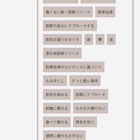
痛くない新・筋膜リリース
食事指導
筋膜の歪みにアプローチする
筋肉の凝りをほぐす
肩
腰
首
進化版筋膜リリース
医療現場のエビデンスに基づいて
もみほぐし
すっと軽い身体
筋肉を緩める
筋膜にアプローチ
綺麗に痩せる
なかなか痩せない
食べて痩せる
病気を防ぐ
健康に痩せるお手伝い