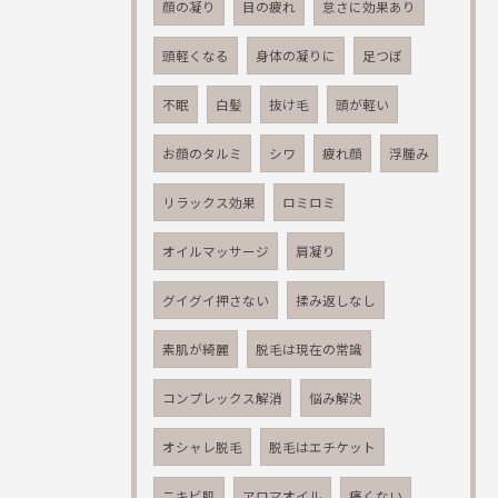
顔の凝り
目の疲れ
怠さに効果あり
頭軽くなる
身体の凝りに
足つぼ
不眠
白髪
抜け毛
頭が軽い
お顔のタルミ
シワ
疲れ顔
浮腫み
リラックス効果
ロミロミ
オイルマッサージ
肩凝り
グイグイ押さない
揉み返しなし
素肌が綺麗
脱毛は現在の常識
コンプレックス解消
悩み解決
オシャレ脱毛
脱毛はエチケット
ニキビ肌
アロマオイル
痛くない